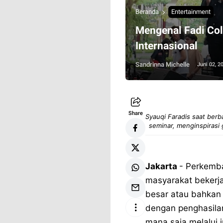
Beranda
Entertainment
Mengenal Fadi Col
Internasional
Sandrinna Michelle
Juni 02, 2
Share
Syauqi Faradis saat ber
seminar, menginspirasi
Jakarta
- Perkemb
masyarakat bekerja
besar atau bahkan 
dengan penghasilan 
mana saja melalui i