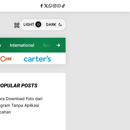
LIGHT
DARK
o
International
Sport
Travel
POPULAR POSTS