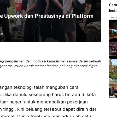
Cara
Inst
e Upwork dan Prestasinya di Platform
Tam
Janua
026
bagi pengalaman dan motivasi kepada mahasiswa dalam sebuah
 generasi muda untuk memanfaatkan peluang ekonomi digital.
angan teknologi telah mengubah cara
. Jika dahulu seseorang harus berada di kota
luar negeri untuk mendapatkan pekerjaan
tinggi, kini peluang tersebut dapat diraih dari
nternet. Dunia freelance menjadi salah satu