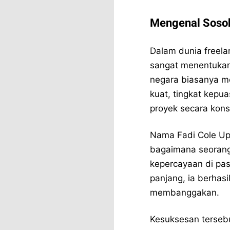
Mengenal Sosok
Dalam dunia freelan
sangat menentukan 
negara biasanya me
kuat, tingkat kepu
proyek secara kons
Nama Fadi Cole Up
bagaimana seoran
kepercayaan di pasa
panjang, ia berhas
membanggakan.
Kesuksesan tersebu