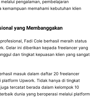
 melalui pengalaman, pembelajaran
rta kemampuan memahami kebutuhan klien
asional yang Membanggakan
profesional, Fadi Cole berhasil meraih status
k. Gelar ini diberikan kepada freelancer yang
unggul dan tingkat kepuasan klien yang sangat
Mengenal Fadi Cole Upwork dan Prestasinya di
Mengenal Fadi Cole Upwork dan Prestasinya di
Platform Internasional
Platform Internasional
 berhasil masuk dalam daftar 20 freelancer
Jalan Rakyat - Mengawal Demokrasi Bersama Rakyat
Jalan Rakyat - Mengawal Demokrasi Bersama Rakyat
i platform Upwork. Tidak hanya di tingkat
e juga tercatat berada dalam kelompok 10
Bagikan ke media lain
Bagikan ke media lain
terbaik dunia yang beroperasi melalui platform