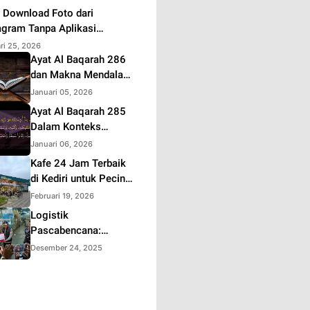
 Download Foto dari
agram Tanpa Aplikasi
bahan
ri 25, 2026
Ayat Al Baqarah 286
dan Makna Mendalam
di Balik Keadilan Allah
Januari 05, 2026
Ayat Al Baqarah 285
Dalam Konteks
Keadilan dan
Januari 06, 2026
Kepercayaan dalam
Kafe 24 Jam Terbaik
Islam
di Kediri untuk Pecinta
Kopi dan Wisata
Februari 19, 2026
Malam
Logistik
Pascabencana:
Bantuan Kementan-
Desember 24, 2025
Bapanas Rp 45 Miliar
Masuk Tahap III, 220
Ton Tiba di Aceh